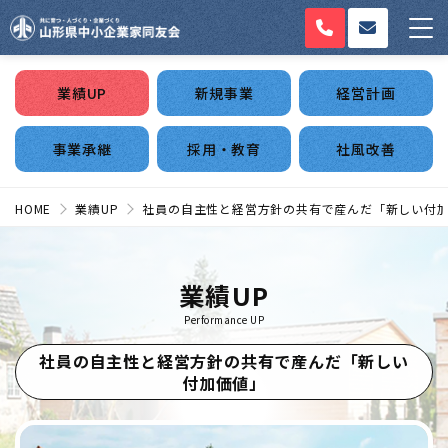
業績UP
新規事業
経営計画
事業承継
採用・教育
社風改善
HOME
業績UP
社員の自主性と経営方針の共有で産んだ「新しい付
業績UP
Performance UP
社員の自主性と経営方針の共有で産んだ「新しい
付加価値」