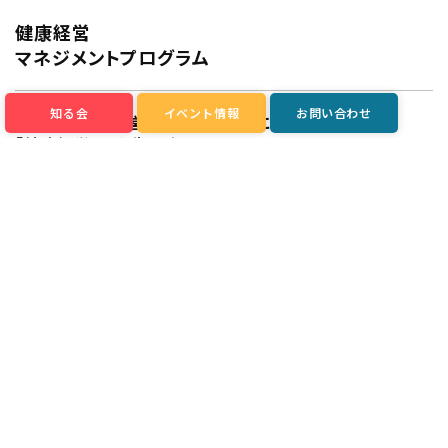
健康経営
マネジメントプログラム
知る会
イベント情報
お問い合わせ
コロナによる経営不振をきっかけに自社を見直し
「健康経営」から生み出される
生産性を追求
フィットネスクラブを運営するセルヴァン (山形市) は運動や健
康に関する知見、ノウハウを生かし、企業の健康経営をサポー
トを開始した。きっかけはコロナによって生活様式が大きく変
わったこと。今になっては嘘のような話だが日本全国で厳戒態
勢が敷かれ、今までの通常生活が送れない「人と接することが
出来ない」生活が４年間続いた。そんな中で全国のフィットネ
スクラブでは、運動に来たくても来ることが出来ない人が多く
出現し、フィットネスクラブ自体の経営が大変厳しくなった。
「健やか」な 「幸せ」の提供を応援